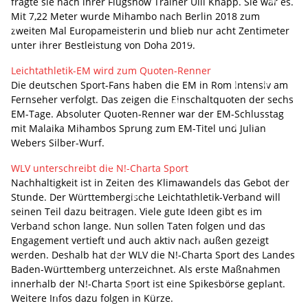
fragte sie nach ihrer Flugshow Trainer Ulli Knapp. Sie war es.
Mit 7,22 Meter wurde Mihambo nach Berlin 2018 zum
zweiten Mal Europameisterin und blieb nur acht Zentimeter
unter ihrer Bestleistung von Doha 2019.
Leichtathletik-EM wird zum Quoten-Renner
Die deutschen Sport-Fans haben die EM in Rom intensiv am
Fernseher verfolgt. Das zeigen die Einschaltquoten der sechs
EM-Tage. Absoluter Quoten-Renner war der EM-Schlusstag
mit Malaika Mihambos Sprung zum EM-Titel und Julian
Webers Silber-Wurf.
WLV unterschreibt die N!-Charta Sport
Nachhaltigkeit ist in Zeiten des Klimawandels das Gebot der
Stunde. Der Württembergische Leichtathletik-Verband will
seinen Teil dazu beitragen. Viele gute Ideen gibt es im
Verband schon lange. Nun sollen Taten folgen und das
Engagement vertieft und auch aktiv nach außen gezeigt
werden. Deshalb hat der WLV die N!-Charta Sport des Landes
Baden-Württemberg unterzeichnet. Als erste Maßnahmen
innerhalb der N!-Charta Sport ist eine Spikesbörse geplant.
Weitere Infos dazu folgen in Kürze.