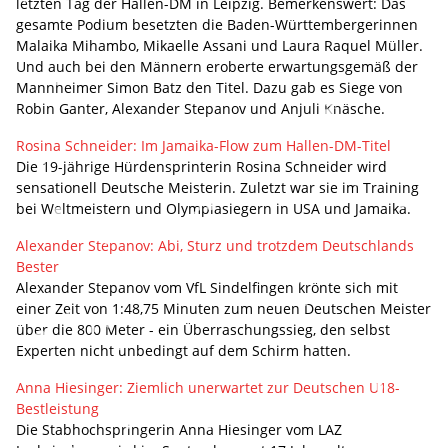
letzten Tag der Hallen-DM in Leipzig. Bemerkenswert: Das
gesamte Podium besetzten die Baden-Württembergerinnen
Malaika Mihambo, Mikaelle Assani und Laura Raquel Müller.
Und auch bei den Männern eroberte erwartungsgemäß der
Mannheimer Simon Batz den Titel. Dazu gab es Siege von
Robin Ganter, Alexander Stepanov und Anjuli Knäsche.
Rosina Schneider: Im Jamaika-Flow zum Hallen-DM-Titel
Die 19-jährige Hürdensprinterin Rosina Schneider wird
sensationell Deutsche Meisterin. Zuletzt war sie im Training
bei Weltmeistern und Olympiasiegern in USA und Jamaika.
Alexander Stepanov: Abi, Sturz und trotzdem Deutschlands
Bester
Alexander Stepanov vom VfL Sindelfingen krönte sich mit
einer Zeit von 1:48,75 Minuten zum neuen Deutschen Meister
über die 800 Meter - ein Überraschungssieg, den selbst
Experten nicht unbedingt auf dem Schirm hatten.
Anna Hiesinger: Ziemlich unerwartet zur Deutschen U18-
Bestleistung
Die Stabhochspringerin Anna Hiesinger vom LAZ