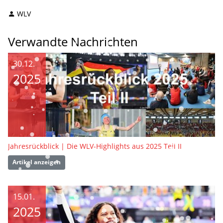
WLV
Verwandte Nachrichten
30.12.
2025
Jahresrückblick | Die WLV-Highlights aus 2025 Teil II
Artikel anzeigen
15.01.
2025