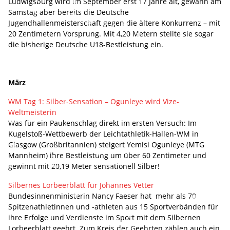
Ludwigsburg wird im September erst 17 Jahre alt, gewann am
Samstag aber bereits die Deutsche
Jugendhallenmeisterschaft gegen die ältere Konkurrenz – mit
20 Zentimetern Vorsprung. Mit 4,20 Metern stellte sie sogar
die bisherige Deutsche U18-Bestleistung ein.
März
WM Tag 1: Silber-Sensation – Ogunleye wird Vize-
Weltmeisterin
Was für ein Paukenschlag direkt im ersten Versuch: Im
Kugelstoß-Wettbewerb der Leichtathletik-Hallen-WM in
Glasgow (Großbritannien) steigert Yemisi Ogunleye (MTG
Mannheim) ihre Bestleistung um über 60 Zentimeter und
gewinnt mit 20,19 Meter sensationell Silber!
Silbernes Lorbeerblatt für Johannes Vetter
Bundesinnenministerin Nancy Faeser hat mehr als 70
Spitzenathletinnen und -athleten aus 15 Sportverbänden für
ihre Erfolge und Verdienste im Sport mit dem Silbernen
Lorbeerblatt geehrt. Zum Kreis der Geehrten zählen auch ein