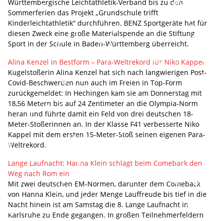
Württembergische Leichtathletik-Verband bis zu den
Sommerferien das Projekt „Grundschule trifft
Kinderleichtathletik“ durchführen. BENZ Sportgeräte hat für
diesen Zweck eine große Materialspende an die Stiftung
Sport in der Schule in Baden-Württemberg überreicht.
Alina Kenzel in Bestform – Para-Weltrekord für Niko Kappel
Kugelstoßerin Alina Kenzel hat sich nach langwierigen Post-
Covid-Beschwerden nun auch im Freien in Top-Form
zurückgemeldet: In Hechingen kam sie am Donnerstag mit
18,56 Metern bis auf 24 Zentimeter an die Olympia-Norm
heran und führte damit ein Feld von drei deutschen 18-
Meter-Stoßerinnen an. In der Klasse F41 verbesserte Niko
Kappel mit dem ersten 15-Meter-Stoß seinen eigenen Para-
Weltrekord.
Lange Laufnacht: Hanna Klein schlägt beim Comeback den
Weg nach Rom ein
Mit zwei deutschen EM-Normen, darunter dem Comeback
von Hanna Klein, und jeder Menge Lauffreude bis tief in die
Nacht hinein ist am Samstag die 8. Lange Laufnacht in
Karlsruhe zu Ende gegangen. In großen Teilnehmerfeldern