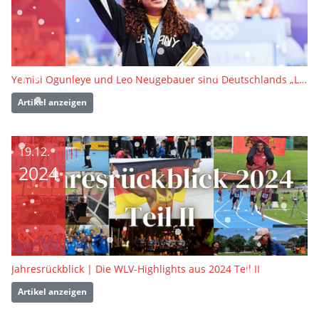
Yemisi Ogunleye und Leo Neugebauer sind Deutschlands „Leichtathleten des Jahres“ 2024
Artikel anzeigen
19.12.
2024
Jahresrückblick | Die WLV-Highlights aus 2024 Teil II
Artikel anzeigen