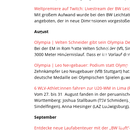
Weltpremiere auf Twitch: Livestream der BW Leich
Mit großem Aufwand wurde bei den BW Leichtathle
angeboten, der in neue Dimensionen vorgestoßen
August
Olympia | Velten Schneider gibt sein Olympia-D
Bei der EM in Rom hatte Velten Schneider (VfL Si
3000 Meter Hindernislauf. Dass er im Vorlauf de
Olympia | Leo Neugebauer: Podium statt Olymp
Zehnkämpfer Leo Neugebauer (VfB Stuttgart) hat 
deutsche Medaille bei Olympischen Spielen gewo
6 WLV-Athlet:innen fahren zur U20-WM in Lima (
Vom 27. bis 31. August fanden in der peruanisch
Württemberg: Joshua Stallbaum (TSV Schmiden), J
Sindelfingen), Anna Hiesinger (LAZ Ludwigsburg)
September
Entdecke neue Laufabenteuer mit der „BW läuft