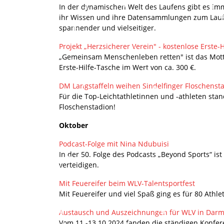
In der dynamischen Welt des Laufens gibt es i
ihr Wissen und ihre Datensammlungen zum Laufe
spannender und vielseitiger.
Projekt „Herzsicherer Verein" - kostenlose Erste-
„Gemeinsam Menschenleben retten" ist das Motto 
Erste-Hilfe-Tasche im Wert von ca. 300 €.
DM Langstaffeln weihen Sindelfinger Floschensta
Für die Top-Leichtathletinnen und -athleten sta
Floschenstadion!
Oktober
Podcast-Folge mit Nina Ndubuisi
In der 50. Folge des Podcasts „Beyond Sports“ is
verteidigen.
Mit Feuereifer beim WLV-Talentsportfest
Mit Feuereifer und viel Spaß ging es für 80 Ath
Austausch und Auszeichnungen für WLV in Darm
Vom 11.-13.10.2024 fanden die ständigen Konfere