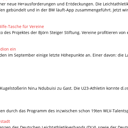
mmer neue Herausforderungen und Entdeckungen. Die Leichtathle
n gebündelt und in der BW läuft-App zusammengeführt. Jetzt wi
Hilfe-Tasche für Vereine
des Projektes der Björn Steiger Stiftung. Vereine profitieren von
dion ein
nden im September einige letzte Höhepunkte an. Einer davon: die L
t Kugelstoßerin Nina Ndubuisi zu Gast. Die U23-Athletin konnte dies
leten durch das Programm des inzwischen schon 19ten WLV-Talentsp
stadt
nzen des Deutschen Leichtathletikverbands (DLV), sowie der Deutsc