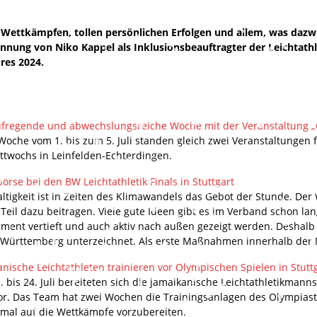
 Wettkämpfen, tollen persönlichen Erfolgen und allem, was dazw
nennung von Niko Kappel als Inklusionsbeauftragter der Leichtath
res 2024.
ufregende und abwechslungsreiche Woche mit der Veranstaltung „Gr
 Woche vom 1. bis zum 5. Juli standen gleich zwei Veranstaltungen
ttwochs in Leinfelden-Echterdingen.
örse bei den BW Leichtathletik Finals in Stuttgart
ltigkeit ist in Zeiten des Klimawandels das Gebot der Stunde. Der
Teil dazu beitragen. Viele gute Ideen gibt es im Verband schon la
ment vertieft und auch aktiv nach außen gezeigt werden. Deshalb 
Württemberg unterzeichnet. Als erste Maßnahmen innerhalb der N!
nische Leichtathleten trainieren vor Olympischen Spielen in Stutt
 bis 24. Juli bereiteten sich die jamaikanische Leichtathletikmanns
vor. Das Team hat zwei Wochen die Trainingsanlagen des Olympias
imal auf die Wettkämpfe vorzubereiten.