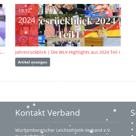
19.12.
2024
Yemisi Ogunleye und Leo Neugebauer sind Deutschlands „Leichtathleten des Jahres“ 2024
Jahresrückblick | Die WLV-Highlights aus 2024 Teil I
Artikel anzeigen
Kontakt Verband
S
Württembergischer Leichtathletik-Verband e.V.