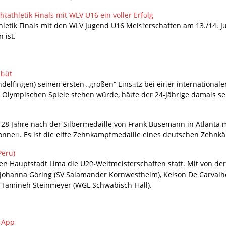
tathletik Finals mit WLV U16 ein voller Erfolg
tik Finals mit den WLV Jugend U16 Meisterschaften am 13./14. Jul
 ist.
ebüt
ndelfingen) seinen ersten „großen“ Einsatz bei einer internationale
r Olympischen Spiele stehen würde, hätte der 24-Jährige damals sel
28 Jahre nach der Silbermedaille von Frank Busemann in Atlanta mi
nnen. Es ist die elfte Zehnkampfmedaille eines deutschen Zehnkäm
Peru)
en Hauptstadt Lima die U20-Weltmeisterschaften statt. Mit von der 
ohanna Göring (SV Salamander Kornwestheim), Kelson De Carvalho (
, Tamineh Steinmeyer (WGL Schwäbisch-Hall).
“-App