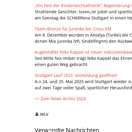
„Ein Fest der Kinderleichtathletik“: Begeisterun
Strahlende Gesichter, tosender Jubel und sportl
am Sonntag die SCHARRena Stuttgart in einen He
Team-Bronze für Jurenka bei Cross-EM
Am 8. Dezember wurden in Antalya (Türkei) die 
denen Mia Jurenka (VfL Sindelfingen) den Rückweg
Kugelstoßer Niko Kappel ist neuer Inklusionsbea
Seit Mitte November trägt Niko Kappel das Ehren
einen guten Weg gebracht.
Stuttgart-Lauf 2025: Anmeldung geöffnet!
Am 24. und 25. Mai 2025 wird Stuttgart wieder 
auf zwei Tage voller Spaß, sportlicher Herausf
>> Zum News Archiv 2024
WLV
Verwandte Nachrichten