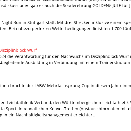
diskussionen gab es auch die Sonderehrung GOLDENE JULE für Jo
 Night Run in Stuttgart statt. Mit drei Strecken inklusive einem sp
rten! Bei nahezu perfekten Wetterbedingungen finishten 1.700 Läu
isziplinblock Wurf
4 die Verantwortung für den Nachwuchs im Disziplinblock Wurf 
fsbegleitende Ausbildung in Verbindung mit einem Trainerstudium
einen brachte der LABW-Mehrfachsprung-Cup in diesem Jahr eine
hen Leichtathletik-Verband, den Württembergischen Leichtathletik-
rta Sport. In monatlichen Konvoi-Treffen (Austauschformaten mit
g in ein Nachhaltigkeitsmanagement erleichtert.