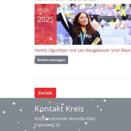
15.01.
2025
Artikel anzeigen
Zurück
Kontakt Kreis
Kreisvorsitzende Veronika Flatz
Espenweg 20