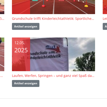
„Grundschule trifft Kinderleichtathletik“ auf der Zielgeraden
Grundschule trifft Kinderleichtathletik: Sportlicher Auftakt nach den Pfingstferien
Artikel anzeigen
A
12.05.
2025
Das WLV-Kinderleichtathletik-Mobil reist nach Neckarsulm und Metzingen
Laufen, Werfen, Springen – und ganz viel Spaß dabei!
Artikel anzeigen