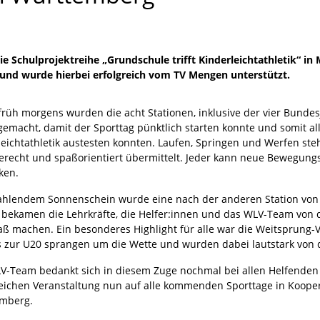
ie Schulprojektreihe „Grundschule trifft Kinderleichtathletik“ i
 und wurde hierbei erfolgreich vom TV Mengen unterstützt.
früh morgens wurden die acht Stationen, inklusive der vier Bundes
gemacht, damit der Sporttag pünktlich starten konnte und somit al
leichtathletik austesten konnten. Laufen, Springen und Werfen s
gerecht und spaßorientiert übermittelt. Jeder kann neue Bewegun
ken.
rahlendem Sonnenschein wurde eine nach der anderen Station von
 bekamen die Lehrkräfte, die Helfer:innen und das WLV-Team von de
paß machen. Ein besonderes Highlight für alle war die Weitsprung
s zur U20 sprangen um die Wette und wurden dabei lautstark von
V-Team bedankt sich in diesem Zuge nochmal bei allen Helfenden 
reichen Veranstaltung nun auf alle kommenden Sporttage in Koope
mberg.