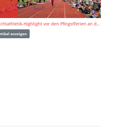
Leichtathletik-Highlight vor den Pfingstferien an den Grundschulen Geislingen und Heimsheim
rtikel anzeigen