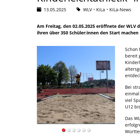
13.05.2025
WLV
KiLa
KiLa-News
Am Freitag, den 02.05.2025 eröffnete der WLV d
ihren über 350 Schüler:innen den Start machen
Schon 
bereit 
Kinder
alters
entdec
Bei st
einmal
viel S
U12 bi
Das WL
erfolg
Württe