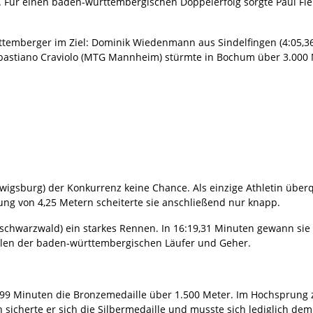
 Für einen baden-württembergischen Doppelerfolg sorgte Paul Fl
.
temberger im Ziel: Dominik Wiedenmann aus Sindelfingen (4:05,36 
ebastiano Craviolo (MTG Mannheim) stürmte in Bochum über 3.000 
igsburg) der Konkurrenz keine Chance. Als einzige Athletin überq
tung von 4,25 Metern scheiterte sie anschließend nur knapp.
ordschwarzwald) ein starkes Rennen. In 16:19,31 Minuten gewann si
illen der baden-württembergischen Läufer und Geher.
4,99 Minuten die Bronzemedaille über 1.500 Meter. Im Hochsprung z
 sicherte er sich die Silbermedaille und musste sich lediglich d