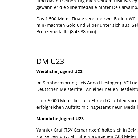
und das nur einen Tag nach seinem Diskus-Sieg.
gewann er die Silbermedaille hinter De Carvalho
Das 1.500-Meter-Finale vereinte zwei Baden-Würt
min) machten Gold und Silber unter sich aus. S
Bronzemedaille (8:45,38 min).
DM U23
Weibliche Jugend U23
Im Stabhochsprung ließ Anna Hiesinger (LAZ Ludw
Deutschen Meistertitel. An einer neuen Bestleis
Über 5.000 Meter lief Julia Ehrle (LG farbtex N
erfolgreichen Auftritt mit insgesamt neun Meda
Männliche Jugend U23
Yannick Graf (TSV Gomaringen) holte sich in 3:4
starke Leistung. Mit übersprungenen 2,08 Metern