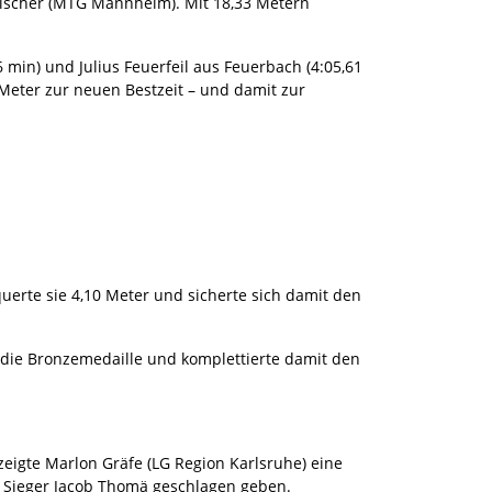
eischer (MTG Mannheim). Mit 18,33 Metern
min) und Julius Feuerfeil aus Feuerbach (4:05,61
Meter zur neuen Bestzeit – und damit zur
uerte sie 4,10 Meter und sicherte sich damit den
e die Bronzemedaille und komplettierte damit den
eigte Marlon Gräfe (LG Region Karlsruhe) eine
em Sieger Jacob Thomä geschlagen geben.