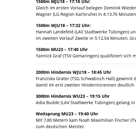
1500m MJU18 – 17:10 Uhr:
Gleich im ersten Vorlauf belegen Dominik Wiedema
Wagner (LG Region Karlsruhe) in 4:13,76 Minuten
1500m WJU18 – 17:32 Uhr:
Hannah Landefeld (LAV Stadtwerke Tübingen) und 
im zweiten Vorlauf Zweite in 5:12,54 Minuten, Gr
1500m MU23 – 17:40 Uhr
Yannick Graf (TSV Gomaringen) qualifiziert sich 
2000m Hindernis WJU18 – 18:45 Uhr
Franziska Gräter (TSG Schwäbisch Hall) gewinnt d
damit im erst zweiten Hindernisrennen deutlich –
3000m Hindernis WU23 – 19:15 Uhr
Adia Budde (LAV Stadtwerke Tübingen) gelang in 9
Weitsprung MU23 – 19:40 Uhr
Mit 7,80 Metern kam Noah Maximilian Fischer (TV
zum deutschen Meister.