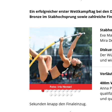
Ein erfolgreicher erster Wettkampftag bei den
Bronze im Stabhochsprung sowie zahlreiche Fina
Stabho
Eva Ma
Mira D
Diskus
Der Wür
und wi
Vorläuf
400m W
Foto: Iris Hensel
Anna P
qualifi
und qua
Sekunden knapp den Finaleinzug.