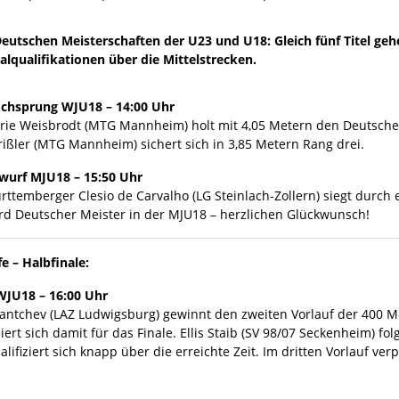
 Deutschen Meisterschaften der U23 und U18: Gleich fünf Titel
lqualifikationen über die Mittelstrecken.
chsprung WJU18 – 14:00 Uhr
rie Weisbrodt (MTG Mannheim) holt mit 4,05 Metern den Deutsche
rißler (MTG Mannheim) sichert sich in 3,85 Metern Rang drei.
wurf MJU18 – 15:50 Uhr
ttemberger Clesio de Carvalho (LG Steinlach-Zollern) siegt durch 
rd Deutscher Meister in der MJU18 – herzlichen Glückwunsch!
e – Halbfinale:
JU18 – 16:00 Uhr
antchev (LAZ Ludwigsburg) gewinnt den zweiten Vorlauf der 400 M
ziert sich damit für das Finale. Ellis Staib (SV 98/07 Seckenheim) f
lifiziert sich knapp über die erreichte Zeit. Im dritten Vorlauf ver