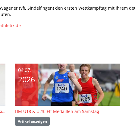
Wagener (VfL Sindelfingen) den ersten Wettkampftag mit ihrem d
nuten.
athletik.de
04.07.
2026
DM U18 & U23: Fünf Titel und Speerwurf-Doppelsieg
DM U18 & U23: Elf Medaillen am Samstag
Artikel anzeigen