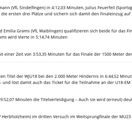
nn (VfL Sindelfingen) in 4:12,03 Minuten, Julius Feuerfeil (Sport
 die ersten drei Plätze und sichern sich damit den Finaleinzug a
Emilia Grams (VfL Waiblingen) qualifizieren sich beide für das Fi
ams wird Vierte in 5:14,74 Minuten
mit einer Zeit von 3:53,35 Minuten für das Finale der 1500 Meter d
en Titel der WJU18 bei den 2.000 Meter Hindernis in 6:44,52 Minute
 und löst damit auch das Ticket für die Teilnahme an der U18-EM in
:52,07 Minuten die Titelverteidigung – Auch sie wird (erneut) deu
 Herbholzheim) im dritten Versuch im Weitsprungfinale der MU23 