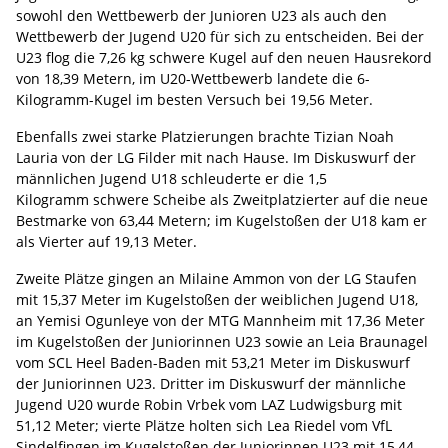
sowohl den Wettbewerb der Junioren U23 als auch den
Wettbewerb der Jugend U20 für sich zu entscheiden. Bei der
U23 flog die 7,26 kg schwere Kugel auf den neuen Hausrekord
von 18,39 Metern, im U20-Wettbewerb landete die 6-
Kilogramm-Kugel im besten Versuch bei 19,56 Meter.
Ebenfalls zwei starke Platzierungen brachte Tizian Noah
Lauria von der LG Filder mit nach Hause. Im Diskuswurf der
männlichen Jugend U18 schleuderte er die 1,5
Kilogramm schwere Scheibe als Zweitplatzierter auf die neue
Bestmarke von 63,44 Metern; im Kugelstoßen der U18 kam er
als Vierter auf 19,13 Meter.
Zweite Plätze gingen an Milaine Ammon von der LG Staufen
mit 15,37 Meter im Kugelstoßen der weiblichen Jugend U18,
an Yemisi Ogunleye von der MTG Mannheim mit 17,36 Meter
im Kugelstoßen der Juniorinnen U23 sowie an Leia Braunagel
vom SCL Heel Baden-Baden mit 53,21 Meter im Diskuswurf
der Juniorinnen U23. Dritter im Diskuswurf der männliche
Jugend U20 wurde Robin Vrbek vom LAZ Ludwigsburg mit
51,12 Meter; vierte Plätze holten sich Lea Riedel vom VfL
Sindelfingen im Kugelstoßen der Juniorinnen U23 mit 15,44