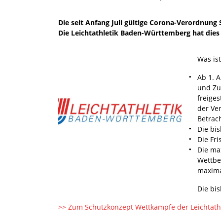
Die seit Anfang Juli gültige Corona-Verordnung
Die Leichtathletik Baden-Württemberg hat di
Was is
Ab 1. A
und Zu
freige
der Ve
Betrach
Die bi
Die Fr
Die ma
Wettbe
maxima
Die bi
>> Zum Schutzkonzept Wettkämpfe der Leichtathl