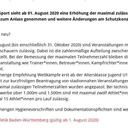
 Sport sieht ab 01. August 2020 eine Erhöhung der maximal zuläs
es zum Anlass genommen und weitere Änderungen am Schutzkon
t neu?
ugust (bis einschließlich 31. Oktober 2020) sind Veranstaltungen 
schauern zulässig. Dabei ist die zahlenmäßige Aufteilung zwisch
stellt. Bei der Bemessung der maximalen Teilnehmerzahl bleiben d
ranstaltung wie Trainer*innen, Betreuer*innen, Kampfrichter*inne
t.
sherige Empfehlung Wettkämpfe erst ab der Altersklasse Jugend U
ist zur kurzfristigen Beantragung von stadionnahen Veranstaltung
ximal zulässigen Teilnehmerzahlen wurden angepasst: Bei techni
werbe über 1.000m und 1.500m sind mit maximal zwölf Athlet*in
l 15 Athlet*innen pro Lauf zulässig.
sherigen Hygienevorschriften und Dokumentationspflichten sind we
etik Baden-Württemberg (gültig ab 1. August 2020)