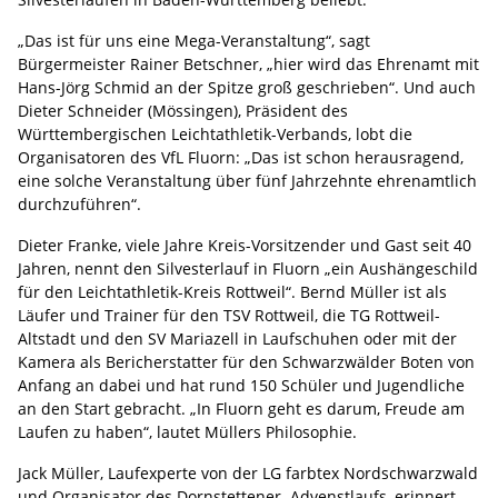
„Das ist für uns eine Mega-Veranstaltung“, sagt
Bürgermeister Rainer Betschner, „hier wird das Ehrenamt mit
Hans-Jörg Schmid an der Spitze groß geschrieben“. Und auch
Dieter Schneider (Mössingen), Präsident des
Württembergischen Leichtathletik-Verbands, lobt die
Organisatoren des VfL Fluorn: „Das ist schon herausragend,
eine solche Veranstaltung über fünf Jahrzehnte ehrenamtlich
durchzuführen“.
Dieter Franke, viele Jahre Kreis-Vorsitzender und Gast seit 40
Jahren, nennt den Silvesterlauf in Fluorn „ein Aushängeschild
für den Leichtathletik-Kreis Rottweil“. Bernd Müller ist als
Läufer und Trainer für den TSV Rottweil, die TG Rottweil-
Altstadt und den SV Mariazell in Laufschuhen oder mit der
Kamera als Bericherstatter für den Schwarzwälder Boten von
Anfang an dabei und hat rund 150 Schüler und Jugendliche
an den Start gebracht. „In Fluorn geht es darum, Freude am
Laufen zu haben“, lautet Müllers Philosophie.
Jack Müller, Laufexperte von der LG farbtex Nordschwarzwald
und Organisator des Dornstettener Advenstlaufs, erinnert