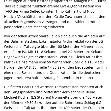
Leistungen auf den bestens präparierten Anlagen bei. Durch
das reibungslos funktionierende Live-Ergebnissystem von
TAF3 der Firma Seltec konnten Timo Kühnert und Nico
Hettich (Geschäftsführer der LG) die Zuschauer stets mit den
aktuellen Ergebnissen versorgen und den Athleten mit
passenden Beats mächtig einheizen.
Von der tollen Atmosphäre ließen sich auch die Athleten auf
der Bahn anstecken. Lokalmatador Aydin Tekdal von der LG
Weissacher Tal zeigte über die 100 Meter der Männer, dass
er in Form ist. Mit 11,18 Sekunden bei 2,2 Meter pro Sekunde
Gegenwind zeigte er eine starke Leistung. Gleich tat es ihm
Patrick Heinzelmann vom SV Winnenden über die 110 Meter
Hürden der U18. Schnelle 14,85 Sekunden bedeuteten für ihn
eine neue Bestzeit und die Qualifikation für die deutschen
Jugendmeisterschaften Anfang September in Heilbronn.
Die flotten Beats und warmen Temperaturen machten auch
den Langsprintern und Mittelstrecklern schnelle Beine.
Michael Kucher (LG Staufen) trommelte über die 400 Meter
der Männer 49,50 Sekunden auf die Bahn. Lena Schlag (LG
Weissacher Tal) tat es ihm über die 400 Meter der Frauen in