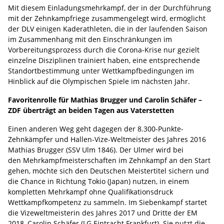
Mit diesem Einladungsmehrkampf, der in der Durchführung
mit der Zehnkampfriege zusammengelegt wird, ermöglicht
der DLV einigen Kaderathleten, die in der laufenden Saison
im Zusammenhang mit den Einschränkungen im
Vorbereitungsprozess durch die Corona-Krise nur gezielt
einzelne Disziplinen trainiert haben, eine entsprechende
Standortbestimmung unter Wettkampfbedingungen im
Hinblick auf die Olympischen Spiele im nächsten Jahr.
Favoritenrolle für Mathias Brugger und Carolin Schäfer –
ZDF überträgt an beiden Tagen aus Vaterstetten
Einen anderen Weg geht dagegen der 8.300-Punkte-
Zehnkämpfer und Hallen-Vize-Weltmeister des Jahres 2016
Mathias Brugger (SSV Ulm 1846). Der Ulmer wird bei
den Mehrkampfmeisterschaften im Zehnkampf an den Start
gehen, möchte sich den Deutschen Meistertitel sichern und
die Chance in Richtung Tokio (Japan) nutzen, in einem
kompletten Mehrkampf ohne Qualifikationsdruck
Wettkampfkompetenz zu sammeln. Im Siebenkampf startet
die Vizeweltmeisterin des Jahres 2017 und Dritte der EM
2018, Carolin Schäfer (LG Eintracht Frankfurt). Sie nutzt die