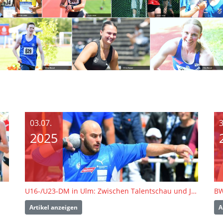
03.07.
3
2025
U16-/U23-DM in Ulm: Zwischen Talentschau und Jagd auf die U23-EM-Tickets
BW
Artikel anzeigen
A