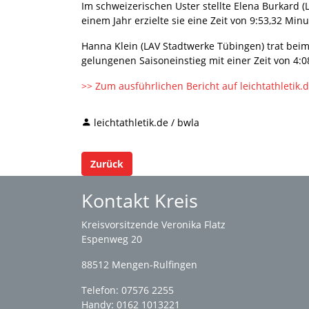
Im schweizerischen Uster stellte Elena Burkard 
einem Jahr erzielte sie eine Zeit von 9:53,32 Mi
Hanna Klein (LAV Stadtwerke Tübingen) trat bei
gelungenen Saisoneinstieg mit einer Zeit von 4:08
>> Zum ausführlichen Bericht auf leichtathletik.
leichtathletik.de / bwla
Zurück
Kontakt Kreis
Kreisvorsitzende Veronika Flatz
Espenweg 20
88512 Mengen-Rulfingen
Telefon: 07576 2255
Handy: 0162 1013221