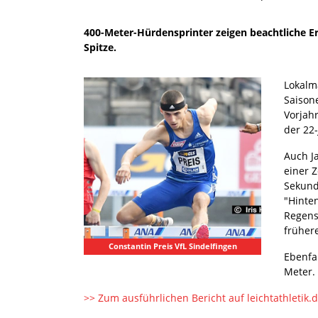
400-Meter-Hürdensprinter zeigen beachtliche Er
Spitze.
Lokalm
Saison
Vorjah
der 22
Auch J
einer 
Sekund
"Hinte
Regens
früher
Constantin Preis VfL Sindelfingen
Ebenfal
Meter.
>> Zum ausführlichen Bericht auf leichtathletik.