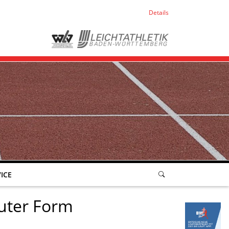
Details
ICE
uter Form