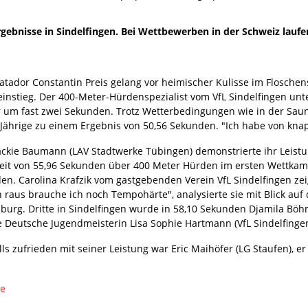
gebnisse in Sindelfingen. Bei Wettbewerben in der Schweiz laufe
atador Constantin Preis gelang vor heimischer Kulisse im Floschens
einstieg. Der 400-Meter-Hürdenspezialist vom VfL Sindelfingen unt
r um fast zwei Sekunden. Trotz Wetterbedingungen wie in der Sau
-Jährige zu einem Ergebnis von 50,56 Sekunden. "Ich habe von knap
ackie Baumann (LAV Stadtwerke Tübingen) demonstrierte ihr Leis
Zeit von 55,96 Sekunden über 400 Meter Hürden im ersten Wettkampf
en. Carolina Krafzik vom gastgebenden Verein VfL Sindelfingen zei
n raus brauche ich noch Tempohärte", analysierte sie mit Blick au
burg. Dritte in Sindelfingen wurde in 58,10 Sekunden Djamila Böhm
e Deutsche Jugendmeisterin Lisa Sophie Hartmann (VfL Sindelfingen
ls zufrieden mit seiner Leistung war Eric Maihöfer (LG Staufen), er
de