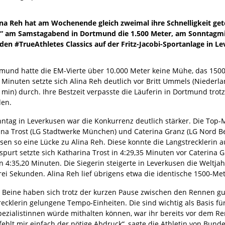
ina Reh hat am Wochenende gleich zweimal ihre Schnelligkeit get
“ am Samstagabend in Dortmund die 1.500 Meter, am Sonntagmitta
den #TrueAthletes Classics auf der Fritz-Jacobi-Sportanlage in L
tmund hatte die EM-Vierte über 10.000 Meter keine Mühe, das 1500
 Minuten setzte sich Alina Reh deutlich vor Britt Ummels (Niederl
5 min) durch. Ihre Bestzeit verpasste die Läuferin in Dortmund tro
en.
tag in Leverkusen war die Konkurrenz deutlich stärker. Die Top-Mi
ina Trost (LG Stadtwerke München) und Caterina Granz (LG Nord Be
sen so eine Lücke zu Alina Reh. Diese konnte die Langstrecklerin 
purt setzte sich Katharina Trost in 4:29,35 Minuten vor Caterina Gr
in 4:35,20 Minuten. Die Siegerin steigerte in Leverkusen die Weltj
rei Sekunden. Alina Reh lief übrigens etwa die identische 1500-M
 Beine haben sich trotz der kurzen Pause zwischen den Rennen gut
ecklerin gelungene Tempo-Einheiten. Die sind wichtig als Basis für
pezialistinnen würde mithalten können, war ihr bereits vor dem Re
ehlt mir einfach der nötige Abdruck“, sagte die Athletin von Bunde