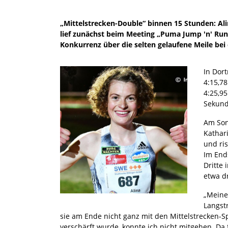
„Mittelstrecken-Double“ binnen 15 Stunden: Al
lief zunächst beim Meeting „Puma Jump 'n' Run
Konkurrenz über die selten gelaufene Meile bei 
In Dor
4:15,78
4:25,9
Sekund
Am Sonn
Kathar
und ris
Im Ends
Dritte 
etwa d
„Meine
Langstr
sie am Ende nicht ganz mit den Mittelstrecken-S
verschärft wurde, konnte ich nicht mitgehen. Da f