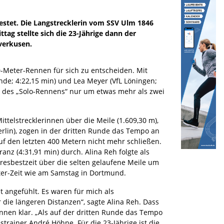
estet. Die Langstrecklerin vom SSV Ulm 1846
g stellte sich die 23-Jährige dann der
everkusen.
-Meter-Rennen für sich zu entscheiden. Mit
ande; 4:22,15 min) und Lea Meyer (VfL Löningen;
tz des „Solo-Rennens“ nur um etwas mehr als zwei
ttelstrecklerinnen über die Meile (1.609,30 m),
rlin), zogen in der dritten Runde das Tempo an
auf den letzten 400 Metern nicht mehr schließen.
anz (4:31,91 min) durch. Alina Reh folgte als
ahresbestzeit über die selten gelaufene Meile um
eter-Zeit wie am Samstag in Dortmund.
 angefühlt. Es waren für mich als
 die längeren Distanzen“, sagte Alina Reh. Dass
nnen klar. „Als auf der dritten Runde das Tempo
strainer André Höhne. Für die 23-Jährige ist die